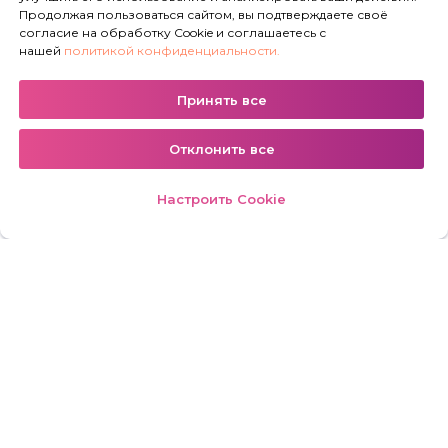
Продолжая пользоваться сайтом, вы подтверждаете своё
согласие на обработку Cookie и соглашаетесь с
нашей
политикой конфиденциальности.
Принять все
(с) 2016 Beauty Point. Все права защищены.
Отклонить все
Настроить Cookie
+7 (983) 605-34-35
www.beautypoint.club
ИП Петакшина М.С.
ИНН: 222111936220
ОГРНИП: 319222500076297